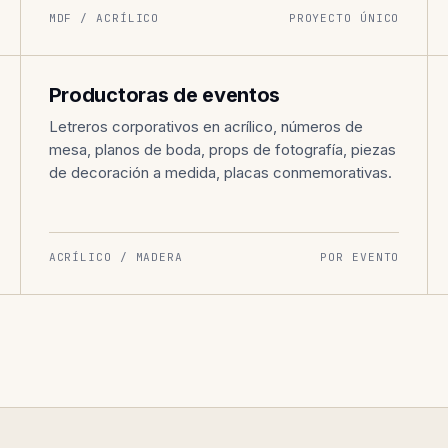
MDF / ACRÍLICO
PROYECTO ÚNICO
EVENTOS · PRODUCCIÓN
005
Productoras de eventos
Letreros corporativos en acrílico, números de
mesa, planos de boda, props de fotografía, piezas
de decoración a medida, placas conmemorativas.
ACRÍLICO / MADERA
POR EVENTO