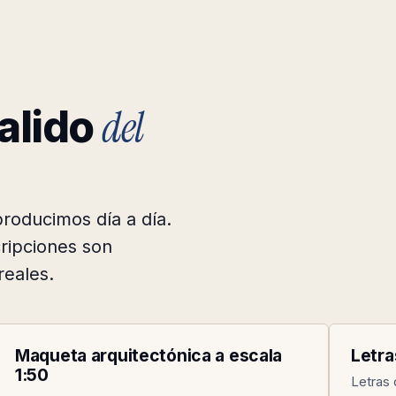
del
alido
roducimos día a día.
cripciones son
reales.
DESPACHO DE ARQUITECTURA · MTY
AGENC
002
003
Maqueta arquitectónica a escala
Letra
1:50
Letras 