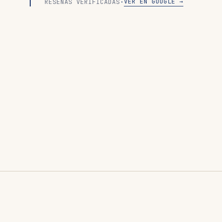
VER EN GOOGLE →
RESEÑAS VERIFICADAS
·