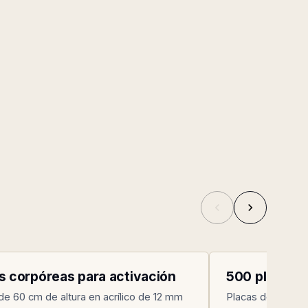
IA BTL · MONTERREY
MAQUILA INDUS
004
s corpóreas para activación
500 placas t
de 60 cm de altura en acrílico de 12 mm
Placas de identi