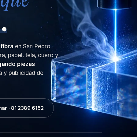
.
fibra
en San Pedro
, papel, tela, cuero y
gando piezas
ra y publicidad de
mar · 81 2389 6152