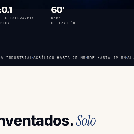
0.1
60'
M DE TOLERANCIA
PARA
ÍPICA
COTIZACIÓN
STRIAL
ACRÍLICO HASTA 25 MM
MDF HASTA 19 MM
ALUMINIO
Solo
inventados.