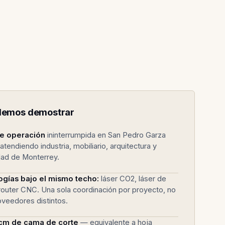
odemos demostrar
e operación
ininterrumpida en San Pedro Garza
 atendiendo industria, mobiliario, arquitectura y
dad de Monterrey.
ogías bajo el mismo techo:
láser CO2, láser de
 router CNC. Una sola coordinación por proyecto, no
oveedores distintos.
cm de cama de corte
— equivalente a hoja