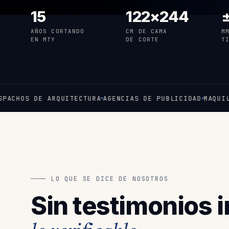
15
122×244
±
AÑOS CORTANDO
CM DE CAMA
M
EN MTY
DE CORTE
T
S DE ARQUITECTURA
AGENCIAS DE PUBLICIDAD
MAQUILA INDU
— LO QUE SE DICE DE NOSOTROS
Sin testimonios 