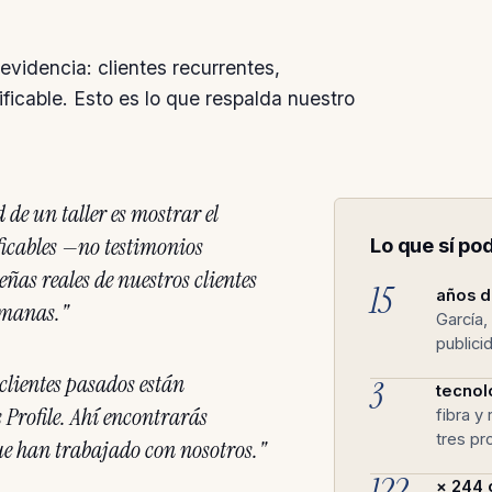
videncia: clientes recurrentes,
ficable. Esto es lo que respalda nuestro
de un taller es mostrar el
ificables —no testimonios
Lo que sí p
eñas reales de nuestros clientes
15
años d
emanas."
García,
publici
 clientes pasados están
3
tecnol
 Profile. Ahí encontrarás
fibra y
tres pr
que han trabajado con nosotros."
× 244 