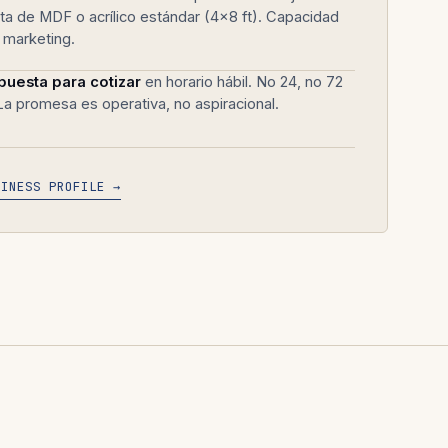
a de MDF o acrílico estándar (4×8 ft). Capacidad
o marketing.
puesta para cotizar
en horario hábil. No 24, no 72
La promesa es operativa, no aspiracional.
SINESS PROFILE →