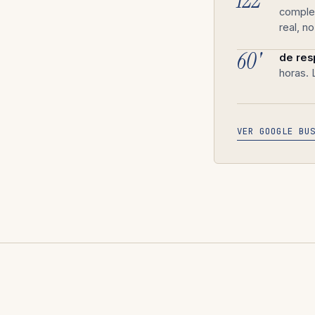
122
complet
real, n
60'
de res
horas. 
VER GOOGLE BU