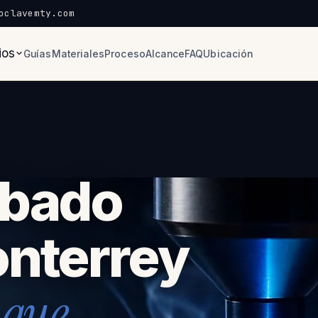
oclavemty.com
ios
Guías
Materiales
Proceso
Alcance
FAQ
Ubicación
abado
onterrey
 que